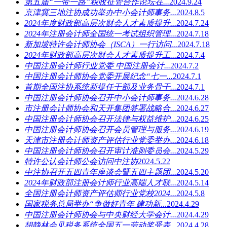
第五届“一带一路”税收征管合作论坛在...
2024.9.24
京津冀三地注协成功举办中小会计师事务...
2024.8.5
2024年度财政部高层次财会人才素质提升...
2024.7.24
2024年注册会计师全国统一考试组织管理...
2024.7.18
新加坡特许会计师协会（ISCA）一行访问...
2024.7.18
2024年财政部高层次财会人才素质提升工...
2024.7.4
中国注册会计师行业党委 中国注册会计...
2024.7.2
中国注册会计师协会党委开展纪念“七一...
2024.7.1
首期全国注协系统新提任干部及业务骨干...
2024.7.1
中国注册会计师协会召开中小会计师事务...
2024.6.28
市注册会计师协会和天开集团签署战略合...
2024.6.27
中国注册会计师协会召开法律与权益维护...
2024.6.25
中国注册会计师协会召开会员管理与服务...
2024.6.19
天津市注册会计师资产评估行业党委举办...
2024.6.18
中国注册会计师协会召开审计准则委员会...
2024.5.29
特许公认会计师公会访问中注协
2024.5.22
中注协召开五四青年座谈会暨五四主题团...
2024.5.20
2024年财政部注册会计师行业高端人才联...
2024.5.14
全国注册会计师资产评估师行业党校2024...
2024.5.8
国家税务总局举办“争做好青年 建功新...
2024.4.29
中国注册会计师协会与中央财经大学会计...
2024.4.29
胡静林会见税务系统全国五一劳动奖受表...
2024.4.28