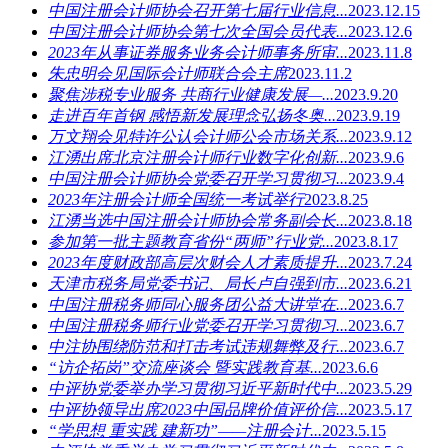
中国注册会计师协会召开第七届行业信息...
2023.12.15
中国注册会计师协会第七次全国会员代表...
2023.12.6
2023年从事证券服务业务会计师事务所审...
2023.11.8
朱忠明会见国际会计师联合会主席
2023.11.2
聚焦涉税专业服务 共商行业健康发展—...
2023.9.20
走进百年首钢 感悟新发展理念弘扬冬奥...
2023.9.19
万文翔会见特许公认会计师公会市场关系...
2023.9.12
江湧出席北京注册会计师行业数字化创新...
2023.9.6
中国注册会计师协会党委召开学习贯彻习...
2023.9.4
2023年注册会计师全国统一考试举行
2023.8.25
江湧当选中国注册会计师协会常务副会长...
2023.8.18
参加第一批主题教育省份“两师”行业党...
2023.8.17
2023年度财政部高层次财会人才素质提升...
2023.7.24
天津市税务局党委书记、局长卢自强到市...
2023.6.21
中国注册税务师同心服务团公益大讲堂在...
2023.6.7
中国注册税务师行业党委召开学习贯彻习...
2023.6.7
中注协围绕防范和打击考试违规舞弊及行...
2023.6.7
“访企拓岗”交流座谈会 暨实践教育基...
2023.6.6
中评协党委举办学习贯彻习近平新时代中...
2023.5.29
中评协领导出席2023中国品牌价值评价信...
2023.5.17
“学思想 重实践 建新功”——注册会计...
2023.5.15