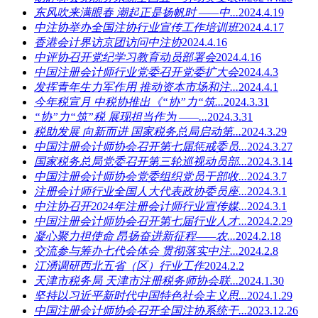
东风吹来满眼春 潮起正是扬帆时 ——中...
2024.4.19
中注协举办全国注协行业宣传工作培训班
2024.4.17
香港会计界访京团访问中注协
2024.4.16
中评协召开党纪学习教育动员部署会
2024.4.16
中国注册会计师行业党委召开党委扩大会
2024.4.3
发挥青年生力军作用 推动资本市场和注...
2024.4.1
今年税宣月 中税协推出《“协”力“筑...
2024.3.31
“协”力“筑”税 展现担当作为 ——...
2024.3.31
税助发展 向新而进 国家税务总局启动第...
2024.3.29
中国注册会计师协会召开第七届惩戒委员...
2024.3.27
国家税务总局党委召开第三轮巡视动员部...
2024.3.14
中国注册会计师协会党委组织党员干部收...
2024.3.7
注册会计师行业全国人大代表政协委员座...
2024.3.1
中注协召开2024年注册会计师行业宣传媒...
2024.3.1
中国注册会计师协会召开第七届行业人才...
2024.2.29
凝心聚力担使命 昂扬奋进新征程——农...
2024.2.18
交流参与筹办七代会体会 贯彻落实中注...
2024.2.8
江湧调研西北五省（区）行业工作
2024.2.2
天津市税务局 天津市注册税务师协会联...
2024.1.30
坚持以习近平新时代中国特色社会主义思...
2024.1.29
中国注册会计师协会召开全国注协系统干...
2023.12.26