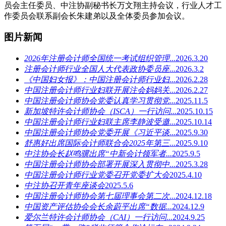
员会主任委员、中注协副秘书长万文翔主持会议，行业人才工
作委员会联系副会长朱建弟以及全体委员参加会议。
图片新闻
2026年注册会计师全国统一考试组织管理...
2026.3.20
注册会计师行业全国人大代表政协委员座...
2026.3.2
《中国妇女报》：中国注册会计师行业妇...
2026.2.28
中国注册会计师行业妇联开展注会妈妈关...
2026.2.27
中国注册会计师协会党委认真学习贯彻党...
2025.11.5
新加坡特许会计师协会（ISCA）一行访问...
2025.10.15
中国注册会计师行业妇联主席李静波受邀...
2025.10.14
中国注册会计师协会党委开展《习近平谈...
2025.9.30
舒惠好出席国际会计师联合会2025年第三...
2025.9.10
中注协会长赵鸣骥出席“中新会计领军者...
2025.9.5
中国注册会计师协会部署开展深入贯彻中...
2025.3.28
中国注册会计师行业党委召开党委扩大会
2025.4.10
中注协召开青年座谈会
2025.5.6
中国注册会计师协会第七届理事会第二次...
2024.12.18
中国资产评估协会会长余蔚平出席“数据...
2024.12.9
爱尔兰特许会计师协会（CAI）一行访问...
2024.9.25