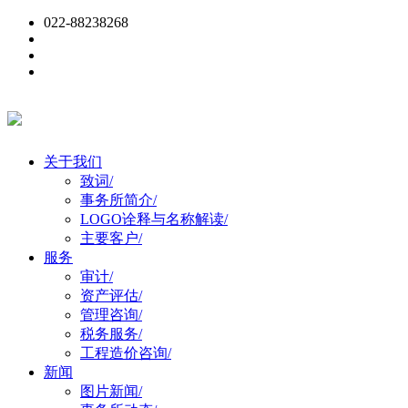
022-88238268
关于我们
致词
/
事务所简介
/
LOGO诠释与名称解读
/
主要客户
/
服务
审计
/
资产评估
/
管理咨询
/
税务服务
/
工程造价咨询
/
新闻
图片新闻
/