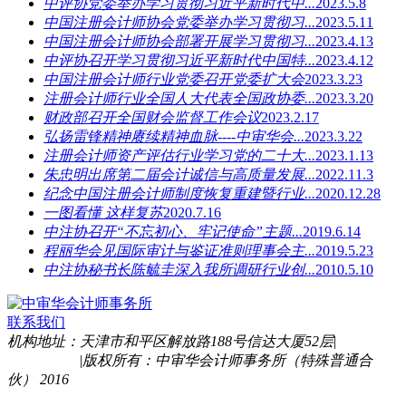
中评协党委举办学习贯彻习近平新时代中...
2023.5.8
中国注册会计师协会党委举办学习贯彻习...
2023.5.11
中国注册会计师协会部署开展学习贯彻习...
2023.4.13
中评协召开学习贯彻习近平新时代中国特...
2023.4.12
中国注册会计师行业党委召开党委扩大会
2023.3.23
注册会计师行业全国人大代表全国政协委...
2023.3.20
财政部召开全国财会监督工作会议
2023.2.17
弘扬雷锋精神赓续精神血脉----中审华会...
2023.3.22
注册会计师资产评估行业学习党的二十大...
2023.1.13
朱忠明出席第二届会计诚信与高质量发展...
2022.11.3
纪念中国注册会计师制度恢复重建暨行业...
2020.12.28
一图看懂 这样复苏
2020.7.16
中注协召开“不忘初心、牢记使命”主题...
2019.6.14
程丽华会见国际审计与鉴证准则理事会主...
2019.5.23
中注协秘书长陈毓圭深入我所调研行业创...
2010.5.10
联系我们
机构地址：天津市和平区解放路188号信达大厦52层
|
津ICP备
16009152号
|
版权所有：中审华会计师事务所（特殊普通合
伙） 2016