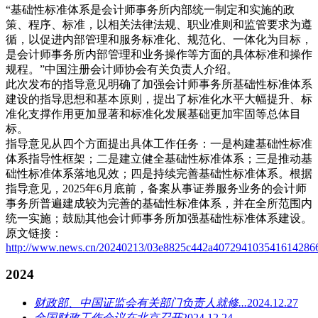
“基础性标准体系是会计师事务所内部统一制定和实施的政
策、程序、标准，以相关法律法规、职业准则和监管要求为遵
循，以促进内部管理和服务标准化、规范化、一体化为目标，
是会计师事务所内部管理和业务操作等方面的具体标准和操作
规程。”中国注册会计师协会有关负责人介绍。
此次发布的指导意见明确了加强会计师事务所基础性标准体系
建设的指导思想和基本原则，提出了标准化水平大幅提升、标
准化支撑作用更加显著和标准化发展基础更加牢固等总体目
标。
指导意见从四个方面提出具体工作任务：一是构建基础性标准
体系指导性框架；二是建立健全基础性标准体系；三是推动基
础性标准体系落地见效；四是持续完善基础性标准体系。根据
指导意见，2025年6月底前，备案从事证券服务业务的会计师
事务所普遍建成较为完善的基础性标准体系，并在全所范围内
统一实施；鼓励其他会计师事务所加强基础性标准体系建设。
原文链接：
http://www.news.cn/20240213/03e8825c442a4072941035416142866
2024
财政部、中国证监会有关部门负责人就修...
2024.12.27
全国财政工作会议在北京召开
2024.12.24