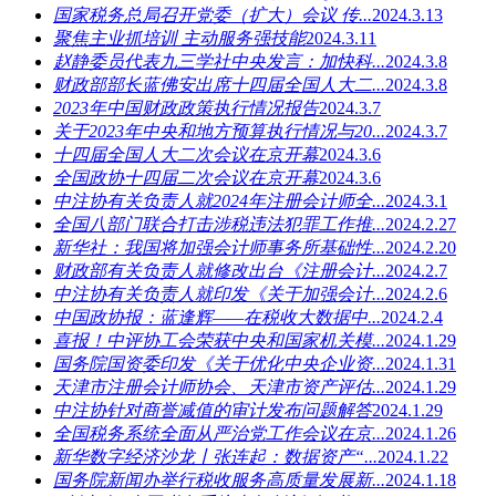
国家税务总局召开党委（扩大）会议 传...
2024.3.13
聚焦主业抓培训 主动服务强技能
2024.3.11
赵静委员代表九三学社中央发言：加快科...
2024.3.8
财政部部长蓝佛安出席十四届全国人大二...
2024.3.8
2023年中国财政政策执行情况报告
2024.3.7
关于2023年中央和地方预算执行情况与20...
2024.3.7
十四届全国人大二次会议在京开幕
2024.3.6
全国政协十四届二次会议在京开幕
2024.3.6
中注协有关负责人就2024年注册会计师全...
2024.3.1
全国八部门联合打击涉税违法犯罪工作推...
2024.2.27
新华社：我国将加强会计师事务所基础性...
2024.2.20
财政部有关负责人就修改出台《注册会计...
2024.2.7
中注协有关负责人就印发《关于加强会计...
2024.2.6
中国政协报：蓝逢辉——在税收大数据中...
2024.2.4
喜报！中评协工会荣获中央和国家机关模...
2024.1.29
国务院国资委印发《关于优化中央企业资...
2024.1.31
天津市注册会计师协会、天津市资产评估...
2024.1.29
中注协针对商誉减值的审计发布问题解答
2024.1.29
全国税务系统全面从严治党工作会议在京...
2024.1.26
新华数字经济沙龙丨张连起：数据资产“...
2024.1.22
国务院新闻办举行税收服务高质量发展新...
2024.1.18