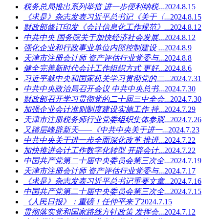
税务总局推出系列举措 进一步便利纳税...
2024.8.15
《求是》杂志发表习近平总书记《关于〈...
2024.8.15
财政部修订印发《会计信息化工作规范》...
2024.8.12
中共中央 国务院关于加快经济社会发展...
2024.8.12
强化企业和行政事业单位内部控制建设 ...
2024.8.9
天津市注册会计师 资产评估行业党委与...
2024.8.8
健全完善新时代会计工作组织方式 更好...
2024.8.6
习近平就中央和国家机关学习贯彻党的二...
2024.7.31
中共中央政治局召开会议 中共中央总书...
2024.7.30
财政部召开学习贯彻党的二十届三中全会...
2024.7.30
加强企业会计准则制度建设实施工作 持...
2024.7.29
天津市注册税务师行业党委组织集体参观...
2024.7.26
又踏层峰辟新天——《中共中央关于进一...
2024.7.23
中共中央关于进一步全面深化改革 推进...
2024.7.22
加快推进会计工作数字化转型 开辟会计...
2024.7.22
中国共产党第二十届中央委员会第三次全...
2024.7.19
天津市注册会计师 资产评估行业党委与...
2024.7.17
《求是》杂志发表习近平总书记重要文章...
2024.7.16
中国共产党第二十届中央委员会第三次全...
2024.7.15
《人民日报》：重磅！任仲平来了
2024.7.15
贯彻落实党和国家路线方针政策 发挥会...
2024.7.12