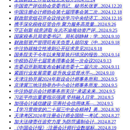
中国资产评估协会党委书记、秘书长张更...
2024.12.20
中国注册会计师协会第七届理事会第二次...
2024.12.18
财政部党组召开会议传达学习中央经济工...
2024.12.16
携手深化税收征管合作 聚力服务高质量...
2024.9.26
守正创新 锐意进取 矢志不渝推动资产评...
2024.9.25
国家税务总局党委书记、局长胡静林：学...
2024.9.10
财政部资产管理司有关负责人就印发《中...
2024.9.18
中注协就独立性准则公开征求意见
2024.9.18
国务院关于今年以来预算执行情况的报告...
2024.9.14
中税协召开七届常务理事会第一次会议
2024.9.13
市委召开新闻发布会解读市委十二届六次...
2024.9.11
紧跟行业发展需要 提升执业监督水平--...
2024.9.10
天津注协开展2024年新设会计师事务所和...
2024.9.5
京津冀三地注协举办中小会计师事务所发...
2024.9.5
中注协提示会计师事务所关注“承诺未来...
2024.9.5
习近平作出重要指示强调 坚持融入日常...
2024.9.5
加强会计诚信建设 完善社会信用体系—...
2024.9.5
【学习贯彻党的二十届三中全会精神】勇...
2024.8.30
天津考区2024年注册会计师全国统一考试...
2024.8.27
加大法律责任追究力度 为防范遏制会计...
2024.8.27
《中国会计报》:注册会计师行业数据标...
2024.8.19