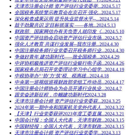
天津市注册会计师 资产评估行业党委举...
2024.5.17
全国税务系统警示教育会在京召开 强化...
2024.5.17
深化检查成果运用 提升执业监督水平--...
2024.5.14
鼓干劲聚共识 定目标抓落实 ——各地...
2024.5.13
财政部、国家网信办有关负责人就印发《...
2024.5.10
中国资产评估协会启动资产评估行业市场...
2024.5.7
强化人才教育 共谋行业发展--我市注册...
2024.4.30
中国注册税务师行业党委召开税务师行业...
2024.4.30
争做好青年 建功新时代——致全国税务...
2024.4.29
中评协积极推进资产评估行业银行电子函...
2024.4.26
国家税务总局召开党委理论学习中心组学...
2024.4.19
中税协举办“‘协’力‘筑’税、税惠雄...
2024.4.18
中央第一巡视组巡视财政部党组工作动员...
2024.4.17
中国注册会计师协会为会员开通行业执业...
2024.4.7
跟党奋进新征程，巾帼建功新时代
2024.3.28
天津市注册会计师 资产评估行业党委获...
2024.3.25
2024年第一期中央和国家机关党外代表人...
2024.3.22
【天津】行业党委获评2023年度工委直属...
2024.3.21
中国会计报：全国人大代表，天津市财政...
2024.3.15
中国财经报：全国人大代表，天津市财政...
2024.3.15
天津市注册会计师 资产评估行业党委学...
2024.3.13