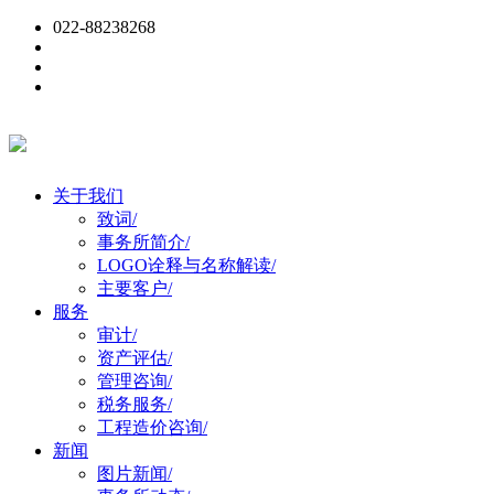
022-88238268
关于我们
致词
/
事务所简介
/
LOGO诠释与名称解读
/
主要客户
/
服务
审计
/
资产评估
/
管理咨询
/
税务服务
/
工程造价咨询
/
新闻
图片新闻
/