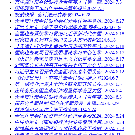
京津冀注册会计师行业青年英才（第一期...
2024.7.5
国务院关于2023年中央决算的报告
2024.7.3
权威快报 | 会计法完成修改
2024.6.28
天津市注册会计师协会召开会计师事务所...
2024.6.27
证监会发布《关于深化科创板改革 服务...
2024.6.19
全国税务系统学习贯彻习近平新时代中国...
2024.6.18
国家税务总局有关部门负责人答记者问
2024.6.18
【天津】行业党委举办学习贯彻习近平总...
2024.6.18
国家税务总局召开党委理论学习中心组学...
2024.6.17
《求是》杂志发表习近平总书记重要文章...
2024.6.17
刘丽坚会长主持召开中税协七届三次会长...
2024.6.14
习近平主持召开中央全面深化改革委员会...
2024.6.12
《经济日报》：夯实注册会计师品牌之基
2024.6.7
第二期行业代表人士理论研究班开班式在...
2024.6.5
庄伟会见英国皇家特许测量师学会亚太区...
2024.6.4
天津市注册会计师行业高端人才（青年英...
2024.6.3
探索合作新机制 同心共促新发展--京津...
2024.5.29
财政部2024年度立法工作安排
2024.5.24
全国注册会计师资产评估师行业党校2024...
2024.5.24
中注协发布《商业银行信贷业务预期信用...
2024.5.24
胡静林在青海调研定点帮扶和税收工作时...
2024.5.23
张更华等会见香港测量师学会代表团一行
2024.5.21