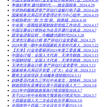
中国注册税务师行业党委召开税务师行业...
2024.4.30
争做好青年 建功新时代——致全国税务...
2024.4.29
中评协积极推进资产评估行业银行电子函...
2024.4.26
国家税务总局召开党委理论学习中心组学...
2024.4.19
中税协举办“‘协’力‘筑’税、税惠雄...
2024.4.18
中央第一巡视组巡视财政部党组工作动员...
2024.4.17
中国注册会计师协会为会员开通行业执业...
2024.4.7
跟党奋进新征程，巾帼建功新时代
2024.3.28
天津市注册会计师 资产评估行业党委获...
2024.3.25
2024年第一期中央和国家机关党外代表人...
2024.3.22
【天津】行业党委获评2023年度工委直属...
2024.3.21
中国会计报：全国人大代表，天津市财政...
2024.3.15
中国财经报：全国人大代表，天津市财政...
2024.3.15
天津市注册会计师 资产评估行业党委学...
2024.3.13
国家税务总局召开党委（扩大）会议 传...
2024.3.13
聚焦主业抓培训 主动服务强技能
2024.3.11
赵静委员代表九三学社中央发言：加快科...
2024.3.8
财政部部长蓝佛安出席十四届全国人大二...
2024.3.8
2023年中国财政政策执行情况报告
2024.3.7
关于2023年中央和地方预算执行情况与20...
2024.3.7
十四届全国人大二次会议在京开幕
2024.3.6
全国政协十四届二次会议在京开幕
2024.3.6