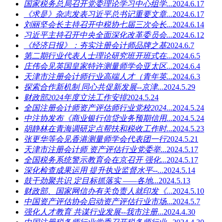
国家税务总局召开党委理论学习中心组学...
2024.6.17
《求是》杂志发表习近平总书记重要文章...
2024.6.17
刘丽坚会长主持召开中税协七届三次会长...
2024.6.14
习近平主持召开中央全面深化改革委员会...
2024.6.12
《经济日报》：夯实注册会计师品牌之基
2024.6.7
第二期行业代表人士理论研究班开班式在...
2024.6.5
庄伟会见英国皇家特许测量师学会亚太区...
2024.6.4
天津市注册会计师行业高端人才（青年英...
2024.6.3
探索合作新机制 同心共促新发展--京津...
2024.5.29
财政部2024年度立法工作安排
2024.5.24
全国注册会计师资产评估师行业党校2024...
2024.5.24
中注协发布《商业银行信贷业务预期信用...
2024.5.24
胡静林在青海调研定点帮扶和税收工作时...
2024.5.23
张更华等会见香港测量师学会代表团一行
2024.5.21
天津市注册会计师 资产评估行业党委举...
2024.5.17
全国税务系统警示教育会在京召开 强化...
2024.5.17
深化检查成果运用 提升执业监督水平--...
2024.5.14
鼓干劲聚共识 定目标抓落实 ——各地...
2024.5.13
财政部、国家网信办有关负责人就印发《...
2024.5.10
中国资产评估协会启动资产评估行业市场...
2024.5.7
强化人才教育 共谋行业发展--我市注册...
2024.4.30