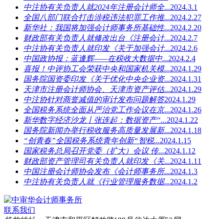
中注协有关负责人就2024年注册会计师全...
2024.3.1
全国八部门联合打击涉税违法犯罪工作推...
2024.2.27
新华社：我国将加强会计师事务所基础性...
2024.2.20
财政部有关负责人就修改出台《注册会计...
2024.2.7
中注协有关负责人就印发《关于加强会计...
2024.2.6
中国政协报：蓝逢辉——在税收大数据中...
2024.2.4
喜报！中评协工会荣获中央和国家机关模...
2024.1.29
国务院国资委印发《关于优化中央企业资...
2024.1.31
天津市注册会计师协会、天津市资产评估...
2024.1.29
中注协针对商誉减值的审计发布问题解答
2024.1.29
全国税务系统全面从严治党工作会议在京...
2024.1.26
新华数字经济沙龙丨张连起：数据资产“...
2024.1.22
国务院新闻办举行税收服务高质量发展新...
2024.1.18
“创青春”全国税务系统青年创新“智税...
2024.1.15
国家税务总局召开党委（扩大）会议 传...
2024.1.12
财政部资产管理司有关负责人就印发《关...
2024.1.11
中国注册会计师协会发布《会计师事务所...
2024.1.3
中注协有关负责人就《行业管理服务数据...
2024.1.2
联系我们