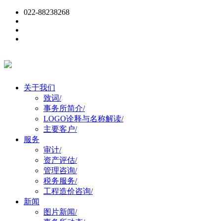
022-88238268
关于我们
致词
/
事务所简介
/
LOGO诠释与名称解读
/
主要客户
/
服务
审计
/
资产评估
/
管理咨询
/
税务服务
/
工程造价咨询
/
新闻
图片新闻
/