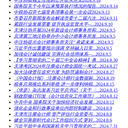
中注协就独立性准则公开征求意见
2024.9.18
国务院关于今年以来预算执行情况的报告...
2024.9.14
中税协召开七届常务理事会第一次会议
2024.9.13
市委召开新闻发布会解读市委十二届六次...
2024.9.11
紧跟行业发展需要 提升执业监督水平--...
2024.9.10
天津注协开展2024年新设会计师事务所和...
2024.9.5
京津冀三地注协举办中小会计师事务所发...
2024.9.5
中注协提示会计师事务所关注“承诺未来...
2024.9.5
习近平作出重要指示强调 坚持融入日常...
2024.9.5
加强会计诚信建设 完善社会信用体系—...
2024.9.5
【学习贯彻党的二十届三中全会精神】勇...
2024.8.30
天津考区2024年注册会计师全国统一考试...
2024.8.27
加大法律责任追究力度 为防范遏制会计...
2024.8.27
《中国会计报》:注册会计师行业数据标...
2024.8.19
税务总局推出系列举措 进一步便利纳税...
2024.8.15
《求是》杂志发表习近平总书记《关于〈...
2024.8.15
财政部修订印发《会计信息化工作规范》...
2024.8.12
中共中央 国务院关于加快经济社会发展...
2024.8.12
强化企业和行政事业单位内部控制建设 ...
2024.8.9
天津市注册会计师 资产评估行业党委与...
2024.8.8
健全完善新时代会计工作组织方式 更好...
2024.8.6
习近平就中央和国家机关学习贯彻党的二...
2024.7.31