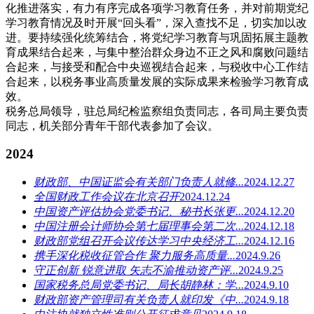
化推进落实，有力有序完成各项学习教育任务，并对前期党纪
学习教育情况及时开展“回头看”，深入查找不足，切实加以改
进。要持续强化统筹结合，将党纪学习教育与巩固拓展主题教
育成果结合起来，与集中整治群众身边不正之风和腐败问题结
合起来，与接受和配合中央巡视结合起来，与税收中心工作结
合起来，以税务事业高质量发展的实际成果来检验学习教育成
效。
税务总局领导，驻总局纪检监察组负责同志，各司局主要负责
同志，机关部分青年干部代表参加了会议。
2024
财政部、中国证监会有关部门负责人就修...
2024.12.27
全国财政工作会议在北京召开
2024.12.24
中国资产评估协会党委书记、秘书长张更...
2024.12.20
中国注册会计师协会第七届理事会第二次...
2024.12.18
财政部党组召开会议传达学习中央经济工...
2024.12.16
携手深化税收征管合作 聚力服务高质量...
2024.9.26
守正创新 锐意进取 矢志不渝推动资产评...
2024.9.25
国家税务总局党委书记、局长胡静林：学...
2024.9.10
财政部资产管理司有关负责人就印发《中...
2024.9.18