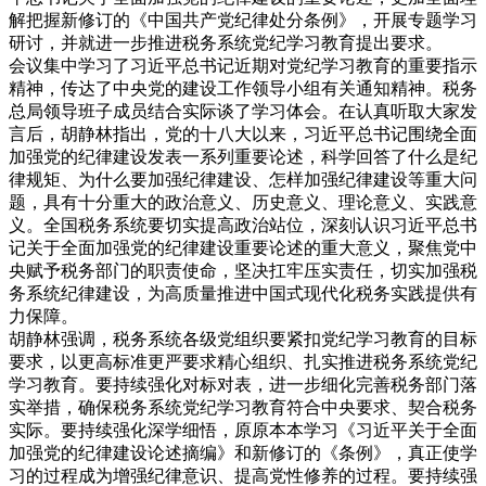
解把握新修订的《中国共产党纪律处分条例》，开展专题学习
研讨，并就进一步推进税务系统党纪学习教育提出要求。
会议集中学习了习近平总书记近期对党纪学习教育的重要指示
精神，传达了中央党的建设工作领导小组有关通知精神。税务
总局领导班子成员结合实际谈了学习体会。在认真听取大家发
言后，胡静林指出，党的十八大以来，习近平总书记围绕全面
加强党的纪律建设发表一系列重要论述，科学回答了什么是纪
律规矩、为什么要加强纪律建设、怎样加强纪律建设等重大问
题，具有十分重大的政治意义、历史意义、理论意义、实践意
义。全国税务系统要切实提高政治站位，深刻认识习近平总书
记关于全面加强党的纪律建设重要论述的重大意义，聚焦党中
央赋予税务部门的职责使命，坚决扛牢压实责任，切实加强税
务系统纪律建设，为高质量推进中国式现代化税务实践提供有
力保障。
胡静林强调，税务系统各级党组织要紧扣党纪学习教育的目标
要求，以更高标准更严要求精心组织、扎实推进税务系统党纪
学习教育。要持续强化对标对表，进一步细化完善税务部门落
实举措，确保税务系统党纪学习教育符合中央要求、契合税务
实际。要持续强化深学细悟，原原本本学习《习近平关于全面
加强党的纪律建设论述摘编》和新修订的《条例》，真正使学
习的过程成为增强纪律意识、提高党性修养的过程。要持续强