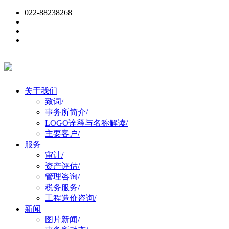
022-88238268
关于我们
致词
/
事务所简介
/
LOGO诠释与名称解读
/
主要客户
/
服务
审计
/
资产评估
/
管理咨询
/
税务服务
/
工程造价咨询
/
新闻
图片新闻
/