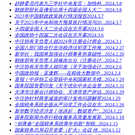
赵静委员代表九三学社中央发言：加快科...
2024.3.8
财政部部长蓝佛安出席十四届全国人大二...
2024.3.8
2023年中国财政政策执行情况报告
2024.3.7
关于2023年中央和地方预算执行情况与20...
2024.3.7
十四届全国人大二次会议在京开幕
2024.3.6
全国政协十四届二次会议在京开幕
2024.3.6
中注协有关负责人就2024年注册会计师全...
2024.3.1
全国八部门联合打击涉税违法犯罪工作推...
2024.2.27
新华社：我国将加强会计师事务所基础性...
2024.2.20
财政部有关负责人就修改出台《注册会计...
2024.2.7
中注协有关负责人就印发《关于加强会计...
2024.2.6
中国政协报：蓝逢辉——在税收大数据中...
2024.2.4
喜报！中评协工会荣获中央和国家机关模...
2024.1.29
国务院国资委印发《关于优化中央企业资...
2024.1.31
天津市注册会计师协会、天津市资产评估...
2024.1.29
中注协针对商誉减值的审计发布问题解答
2024.1.29
全国税务系统全面从严治党工作会议在京...
2024.1.26
新华数字经济沙龙丨张连起：数据资产“...
2024.1.22
国务院新闻办举行税收服务高质量发展新...
2024.1.18
“创青春”全国税务系统青年创新“智税...
2024.1.15
国家税务总局召开党委（扩大）会议 传...
2024.1.12