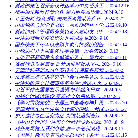
财政部党组召开会议传达学习中央经济工...
2024.12.16
携手深化税收征管合作 聚力服务高质量...
2024.9.26
守正创新 锐意进取 矢志不渝推动资产评...
2024.9.25
国家税务总局党委书记、局长胡静林：学...
2024.9.10
财政部资产管理司有关负责人就印发《中...
2024.9.18
中注协就独立性准则公开征求意见
2024.9.18
国务院关于今年以来预算执行情况的报告...
2024.9.14
中税协召开七届常务理事会第一次会议
2024.9.13
市委召开新闻发布会解读市委十二届六次...
2024.9.11
紧跟行业发展需要 提升执业监督水平--...
2024.9.10
天津注协开展2024年新设会计师事务所和...
2024.9.5
京津冀三地注协举办中小会计师事务所发...
2024.9.5
中注协提示会计师事务所关注“承诺未来...
2024.9.5
习近平作出重要指示强调 坚持融入日常...
2024.9.5
加强会计诚信建设 完善社会信用体系—...
2024.9.5
【学习贯彻党的二十届三中全会精神】勇...
2024.8.30
天津考区2024年注册会计师全国统一考试...
2024.8.27
加大法律责任追究力度 为防范遏制会计...
2024.8.27
《中国会计报》:注册会计师行业数据标...
2024.8.19
税务总局推出系列举措 进一步便利纳税...
2024.8.15
《求是》杂志发表习近平总书记《关于〈...
2024.8.15