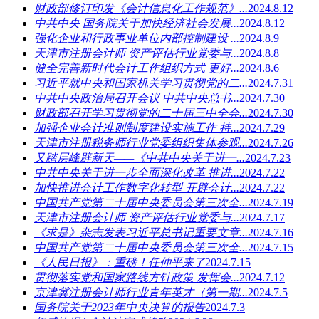
财政部修订印发《会计信息化工作规范》...
2024.8.12
中共中央 国务院关于加快经济社会发展...
2024.8.12
强化企业和行政事业单位内部控制建设 ...
2024.8.9
天津市注册会计师 资产评估行业党委与...
2024.8.8
健全完善新时代会计工作组织方式 更好...
2024.8.6
习近平就中央和国家机关学习贯彻党的二...
2024.7.31
中共中央政治局召开会议 中共中央总书...
2024.7.30
财政部召开学习贯彻党的二十届三中全会...
2024.7.30
加强企业会计准则制度建设实施工作 持...
2024.7.29
天津市注册税务师行业党委组织集体参观...
2024.7.26
又踏层峰辟新天——《中共中央关于进一...
2024.7.23
中共中央关于进一步全面深化改革 推进...
2024.7.22
加快推进会计工作数字化转型 开辟会计...
2024.7.22
中国共产党第二十届中央委员会第三次全...
2024.7.19
天津市注册会计师 资产评估行业党委与...
2024.7.17
《求是》杂志发表习近平总书记重要文章...
2024.7.16
中国共产党第二十届中央委员会第三次全...
2024.7.15
《人民日报》：重磅！任仲平来了
2024.7.15
贯彻落实党和国家路线方针政策 发挥会...
2024.7.12
京津冀注册会计师行业青年英才（第一期...
2024.7.5
国务院关于2023年中央决算的报告
2024.7.3