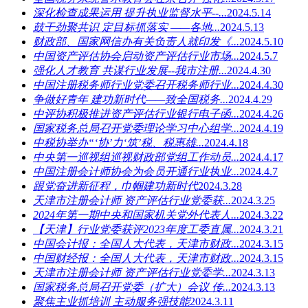
深化检查成果运用 提升执业监督水平--...
2024.5.14
鼓干劲聚共识 定目标抓落实 ——各地...
2024.5.13
财政部、国家网信办有关负责人就印发《...
2024.5.10
中国资产评估协会启动资产评估行业市场...
2024.5.7
强化人才教育 共谋行业发展--我市注册...
2024.4.30
中国注册税务师行业党委召开税务师行业...
2024.4.30
争做好青年 建功新时代——致全国税务...
2024.4.29
中评协积极推进资产评估行业银行电子函...
2024.4.26
国家税务总局召开党委理论学习中心组学...
2024.4.19
中税协举办“‘协’力‘筑’税、税惠雄...
2024.4.18
中央第一巡视组巡视财政部党组工作动员...
2024.4.17
中国注册会计师协会为会员开通行业执业...
2024.4.7
跟党奋进新征程，巾帼建功新时代
2024.3.28
天津市注册会计师 资产评估行业党委获...
2024.3.25
2024年第一期中央和国家机关党外代表人...
2024.3.22
【天津】行业党委获评2023年度工委直属...
2024.3.21
中国会计报：全国人大代表，天津市财政...
2024.3.15
中国财经报：全国人大代表，天津市财政...
2024.3.15
天津市注册会计师 资产评估行业党委学...
2024.3.13
国家税务总局召开党委（扩大）会议 传...
2024.3.13
聚焦主业抓培训 主动服务强技能
2024.3.11