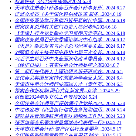
权威快报 | 会计法完成修改
2024.6.28
天津市注册会计师协会召开会计师事务所...
2024.6.27
证监会发布《关于深化科创板改革 服务...
2024.6.19
全国税务系统学习贯彻习近平新时代中国...
2024.6.18
国家税务总局有关部门负责人答记者问
2024.6.18
【天津】行业党委举办学习贯彻习近平总...
2024.6.18
国家税务总局召开党委理论学习中心组学...
2024.6.17
《求是》杂志发表习近平总书记重要文章...
2024.6.17
刘丽坚会长主持召开中税协七届三次会长...
2024.6.14
习近平主持召开中央全面深化改革委员会...
2024.6.12
《经济日报》：夯实注册会计师品牌之基
2024.6.7
第二期行业代表人士理论研究班开班式在...
2024.6.5
庄伟会见英国皇家特许测量师学会亚太区...
2024.6.4
天津市注册会计师行业高端人才（青年英...
2024.6.3
探索合作新机制 同心共促新发展--京津...
2024.5.29
财政部2024年度立法工作安排
2024.5.24
全国注册会计师资产评估师行业党校2024...
2024.5.24
中注协发布《商业银行信贷业务预期信用...
2024.5.24
胡静林在青海调研定点帮扶和税收工作时...
2024.5.23
张更华等会见香港测量师学会代表团一行
2024.5.21
天津市注册会计师 资产评估行业党委举...
2024.5.17
全国税务系统警示教育会在京召开 强化...
2024.5.17