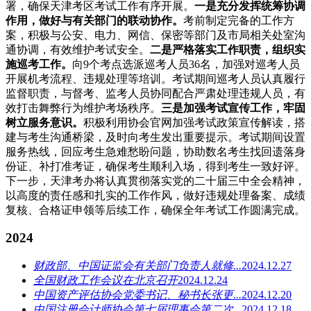
署，确保天津考区考试工作有序开展。
一是充分发挥统筹协调
作用，做好与有关部门的联动协作。
考前制定完备的工作方
案，积极与公安、电力、网信、保密等部门及市局相关处室沟
通协调，有效维护考试安全。
二是严格落实工作职责，组织实
施巡考工作。
向9个考点选派巡考人员36名，加强对巡考人员
开展机考流程、违规处理等培训。考试期间巡考人员认真履行
监督职责，与督考、监考人员协同配合严肃处理违规人员，有
效打击舞弊行为维护考场秩序。
三是加强考试宣传工作，牢固
树立服务意识。
积极利用协会官网加强考试政策宣传解读，搭
建与考生沟通桥梁，及时向考生发出重要提示。考试期间设置
服务热线，回应考生急难愁盼问题，协助数名考生找回遗落身
份证、补打准考证，确保考生顺利入场，得到考生一致好评。
下一步，天津考办将认真贯彻落实党的二十届三中全会精神，
以高度的责任感和扎实的工作作风，做好违规处理备案、成绩
复核、合格证申领等后续工作，确保全年考试工作圆满完成。
2024
财政部、中国证监会有关部门负责人就修...
2024.12.27
全国财政工作会议在北京召开
2024.12.24
中国资产评估协会党委书记、秘书长张更...
2024.12.20
中国注册会计师协会第七届理事会第二次...
2024.12.18